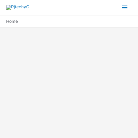
Main
Men
Home