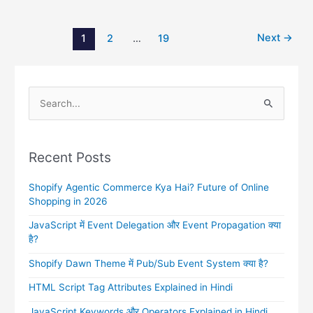
Next
→
1
2
…
19
S
e
a
r
Recent Posts
c
Shopify Agentic Commerce Kya Hai? Future of Online
h
Shopping in 2026
f
JavaScript में Event Delegation और Event Propagation क्या
o
है?
r
Shopify Dawn Theme में Pub/Sub Event System क्या है?
:
HTML Script Tag Attributes Explained in Hindi
JavaScript Keywords और Operators Explained in Hindi